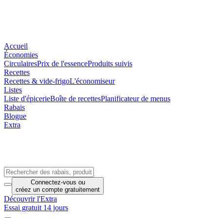
Accueil
Économies
Circulaires
Prix de l'essence
Produits suivis
Recettes
Recettes & vide-frigo
L'économiseur
Listes
Liste d'épicerie
Boîte de recettes
Planificateur de menus
Rabais
Blogue
Extra
Connectez-vous
ou
créez un compte
gratuitement
Découvrir l'Extra
Essai gratuit 14 jours