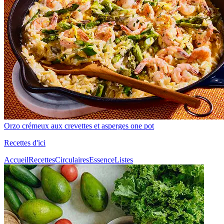
Orzo crémeux aux crevettes et asperges one pot
Recettes d'ici
Accueil
Recettes
Circulaires
Essence
Listes