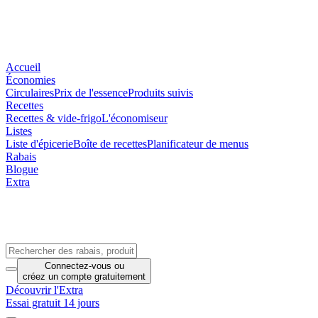
Accueil
Économies
Circulaires
Prix de l'essence
Produits suivis
Recettes
Recettes & vide-frigo
L'économiseur
Listes
Liste d'épicerie
Boîte de recettes
Planificateur de menus
Rabais
Blogue
Extra
Connectez-vous
ou
créez un compte
gratuitement
Découvrir l'Extra
Essai gratuit 14 jours