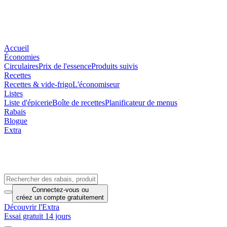
Accueil
Économies
Circulaires
Prix de l'essence
Produits suivis
Recettes
Recettes & vide-frigo
L'économiseur
Listes
Liste d'épicerie
Boîte de recettes
Planificateur de menus
Rabais
Blogue
Extra
Connectez-vous
ou
créez un compte
gratuitement
Découvrir l'Extra
Essai gratuit 14 jours