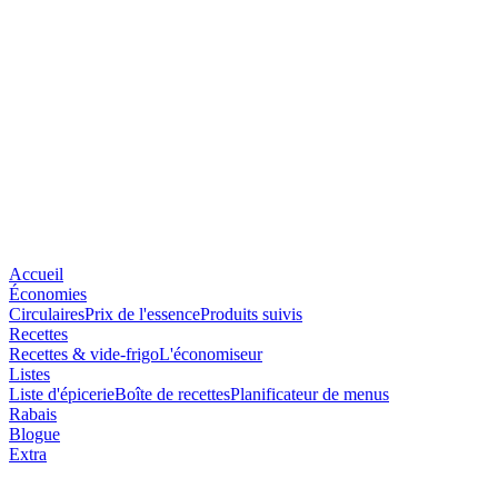
Accueil
Économies
Circulaires
Prix de l'essence
Produits suivis
Recettes
Recettes & vide-frigo
L'économiseur
Listes
Liste d'épicerie
Boîte de recettes
Planificateur de menus
Rabais
Blogue
Extra