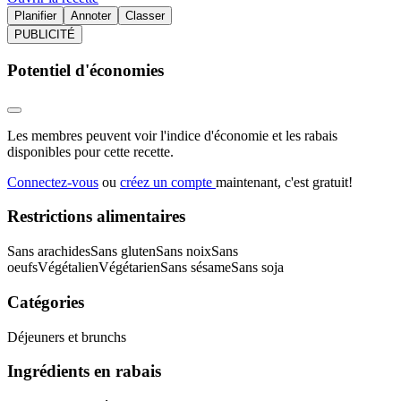
Planifier
Annoter
Classer
PUBLICITÉ
Potentiel d'économies
Les membres peuvent voir l'indice d'économie et les rabais
disponibles pour cette recette.
Connectez-vous
ou
créez un compte
maintenant, c'est gratuit!
Restrictions alimentaires
Sans arachides
Sans gluten
Sans noix
Sans
oeufs
Végétalien
Végétarien
Sans sésame
Sans soja
Catégories
Déjeuners et brunchs
Ingrédients en rabais