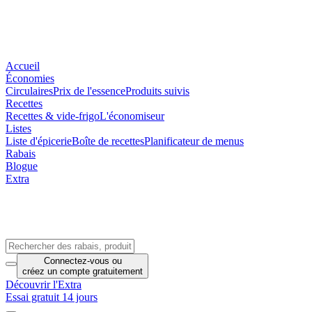
Accueil
Économies
Circulaires
Prix de l'essence
Produits suivis
Recettes
Recettes & vide-frigo
L'économiseur
Listes
Liste d'épicerie
Boîte de recettes
Planificateur de menus
Rabais
Blogue
Extra
Connectez-vous
ou
créez un compte
gratuitement
Découvrir l'Extra
Essai gratuit 14 jours