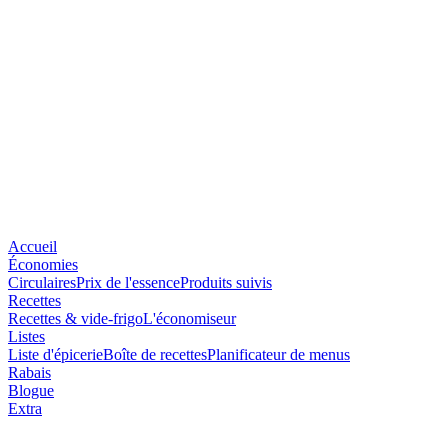
Accueil
Économies
Circulaires
Prix de l'essence
Produits suivis
Recettes
Recettes & vide-frigo
L'économiseur
Listes
Liste d'épicerie
Boîte de recettes
Planificateur de menus
Rabais
Blogue
Extra