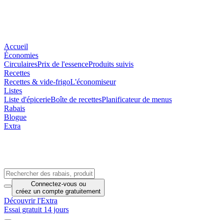
Accueil
Économies
Circulaires
Prix de l'essence
Produits suivis
Recettes
Recettes & vide-frigo
L'économiseur
Listes
Liste d'épicerie
Boîte de recettes
Planificateur de menus
Rabais
Blogue
Extra
Connectez-vous
ou
créez un compte
gratuitement
Découvrir l'Extra
Essai gratuit 14 jours