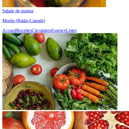
Salade de quinoa
Mordu (Radio-Canada)
Accueil
Recettes
Circulaires
Essence
Listes