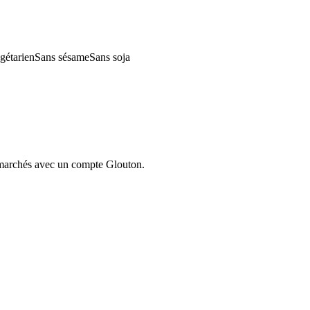
gétarien
Sans sésame
Sans soja
ermarchés avec un compte Glouton.