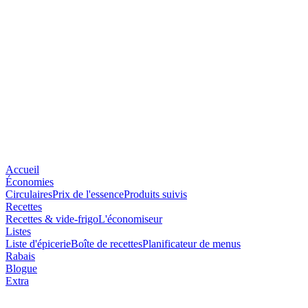
Accueil
Économies
Circulaires
Prix de l'essence
Produits suivis
Recettes
Recettes & vide-frigo
L'économiseur
Listes
Liste d'épicerie
Boîte de recettes
Planificateur de menus
Rabais
Blogue
Extra