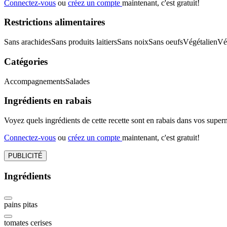
Connectez-vous
ou
créez un compte
maintenant, c'est gratuit!
Restrictions alimentaires
Sans arachides
Sans produits laitiers
Sans noix
Sans oeufs
Végétalien
Vé
Catégories
Accompagnements
Salades
Ingrédients en rabais
Voyez quels ingrédients de cette recette sont en rabais dans vos sup
Connectez-vous
ou
créez un compte
maintenant, c'est gratuit!
PUBLICITÉ
Ingrédients
pains pitas
tomates cerises