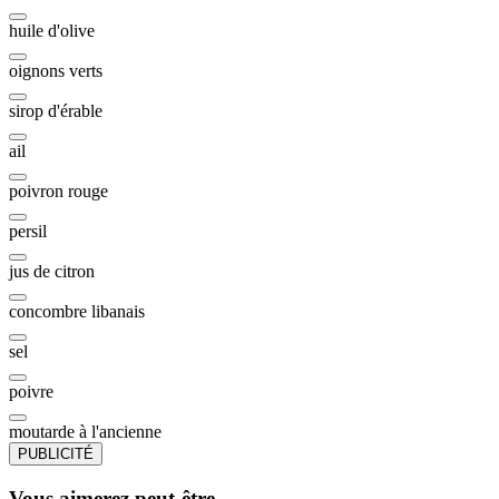
huile d'olive
oignons verts
sirop d'érable
ail
poivron rouge
persil
jus de citron
concombre libanais
sel
poivre
moutarde à l'ancienne
PUBLICITÉ
Vous aimerez peut-être...