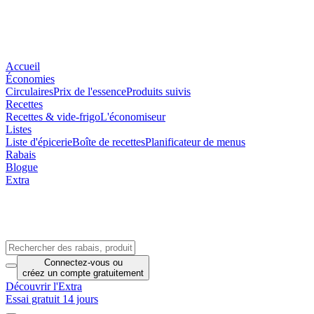
Accueil
Économies
Circulaires
Prix de l'essence
Produits suivis
Recettes
Recettes & vide-frigo
L'économiseur
Listes
Liste d'épicerie
Boîte de recettes
Planificateur de menus
Rabais
Blogue
Extra
Connectez-vous
ou
créez un compte
gratuitement
Découvrir l'Extra
Essai gratuit 14 jours