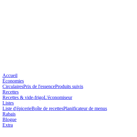
Accueil
Économies
Circulaires
Prix de l'essence
Produits suivis
Recettes
Recettes & vide-frigo
L'économiseur
Listes
Liste d'épicerie
Boîte de recettes
Planificateur de menus
Rabais
Blogue
Extra