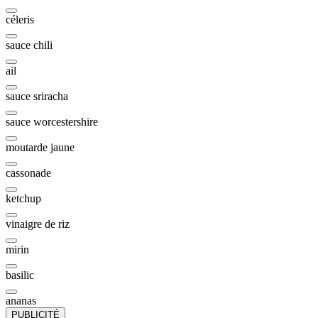
céleris
sauce chili
ail
sauce sriracha
sauce worcestershire
moutarde jaune
cassonade
ketchup
vinaigre de riz
mirin
basilic
ananas
PUBLICITÉ