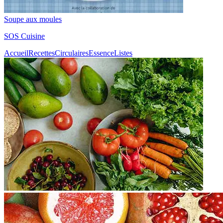
Soupe aux moules
SOS Cuisine
Accueil
Recettes
Circulaires
Essence
Listes