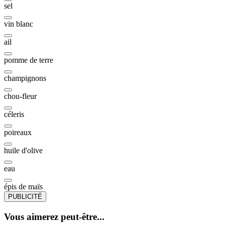
sel
vin blanc
ail
pomme de terre
champignons
chou-fleur
céleris
poireaux
huile d'olive
eau
épis de maïs
PUBLICITÉ
Vous aimerez peut-être...