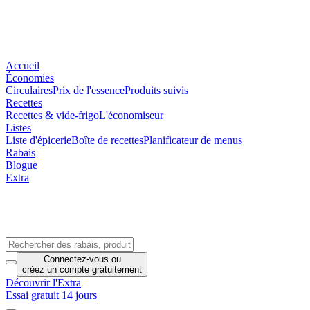
Accueil
Économies
Circulaires
Prix de l'essence
Produits suivis
Recettes
Recettes & vide-frigo
L'économiseur
Listes
Liste d'épicerie
Boîte de recettes
Planificateur de menus
Rabais
Blogue
Extra
Connectez-vous
ou
créez un compte
gratuitement
Découvrir l'Extra
Essai gratuit 14 jours