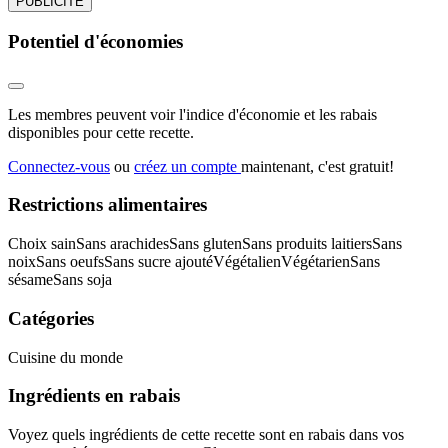
PUBLICITÉ
Potentiel d'économies
Les membres peuvent voir l'indice d'économie et les rabais
disponibles pour cette recette.
Connectez-vous
ou
créez un compte
maintenant, c'est gratuit!
Restrictions alimentaires
Choix sain
Sans arachides
Sans gluten
Sans produits laitiers
Sans
noix
Sans oeufs
Sans sucre ajouté
Végétalien
Végétarien
Sans
sésame
Sans soja
Catégories
Cuisine du monde
Ingrédients en rabais
Voyez quels ingrédients de cette recette sont en rabais dans vos