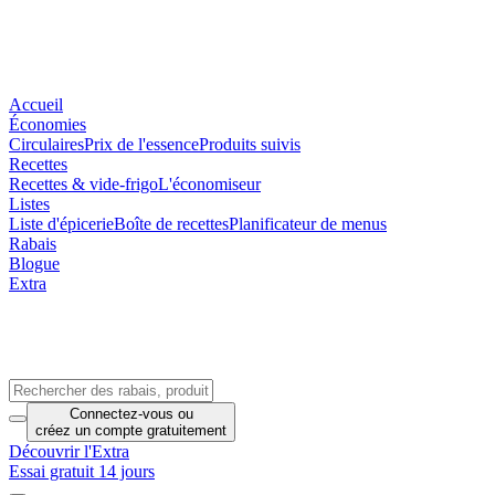
Accueil
Économies
Circulaires
Prix de l'essence
Produits suivis
Recettes
Recettes & vide-frigo
L'économiseur
Listes
Liste d'épicerie
Boîte de recettes
Planificateur de menus
Rabais
Blogue
Extra
Connectez-vous
ou
créez un compte
gratuitement
Découvrir l'Extra
Essai gratuit 14 jours