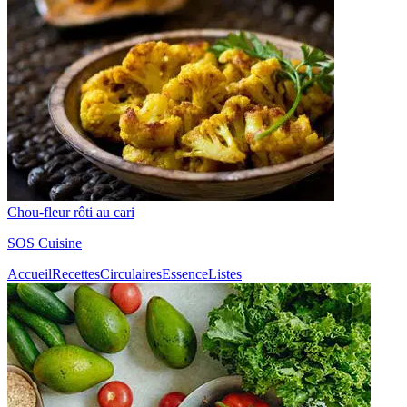
Chou-fleur rôti au cari
SOS Cuisine
Accueil
Recettes
Circulaires
Essence
Listes