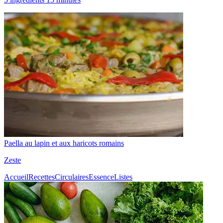
Paella au lapin et aux haricots romains
Zeste
Accueil
Recettes
Circulaires
Essence
Listes