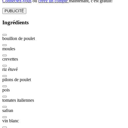
Connectez-vous
ou
créez un compte
maintenant, c'est gratuit!
PUBLICITÉ
Ingrédients
bouillon de poulet
moules
crevettes
riz étuvé
pilons de poulet
pois
tomates italiennes
safran
vin blanc