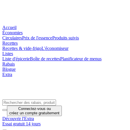
Accueil
Économies
Circulaires
Prix de l'essence
Produits suivis
Recettes
Recettes & vide-frigo
L'économiseur
Listes
Liste d'épicerie
Boîte de recettes
Planificateur de menus
Rabais
Blogue
Extra
Connectez-vous
ou
créez un compte
gratuitement
Découvrir l'Extra
Essai gratuit 14 jours