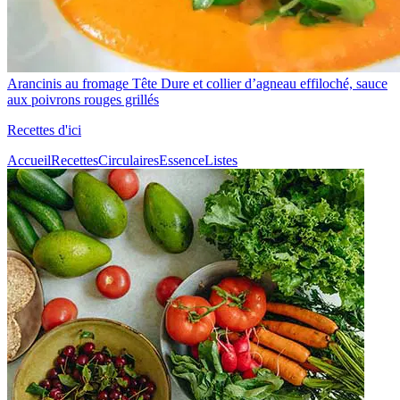
Arancinis au fromage Tête Dure et collier d’agneau effiloché, sauce
aux poivrons rouges grillés
Recettes d'ici
Accueil
Recettes
Circulaires
Essence
Listes