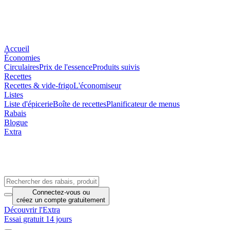
Accueil
Économies
Circulaires
Prix de l'essence
Produits suivis
Recettes
Recettes & vide-frigo
L'économiseur
Listes
Liste d'épicerie
Boîte de recettes
Planificateur de menus
Rabais
Blogue
Extra
Connectez-vous
ou
créez un compte
gratuitement
Découvrir l'Extra
Essai gratuit 14 jours