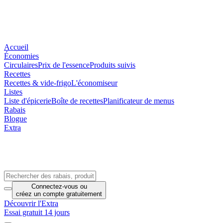
Accueil
Économies
Circulaires
Prix de l'essence
Produits suivis
Recettes
Recettes & vide-frigo
L'économiseur
Listes
Liste d'épicerie
Boîte de recettes
Planificateur de menus
Rabais
Blogue
Extra
Connectez-vous
ou
créez un compte
gratuitement
Découvrir l'Extra
Essai gratuit 14 jours