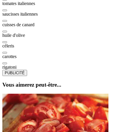
tomates italiennes
saucisses italiennes
cuisses de canard
huile d'olive
céleris
carottes
rigatoni
PUBLICITÉ
Vous aimerez peut-être...