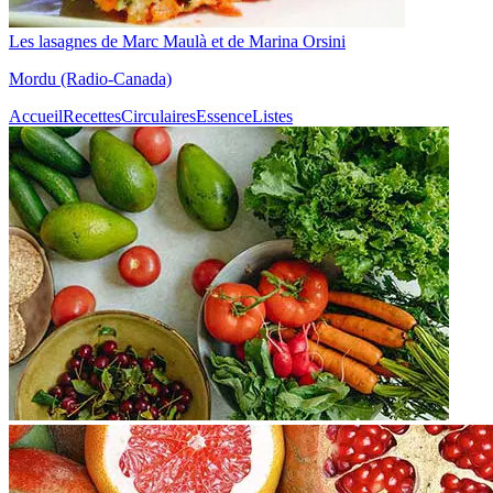
Les lasagnes de Marc Maulà et de Marina Orsini
Mordu (Radio-Canada)
Accueil
Recettes
Circulaires
Essence
Listes