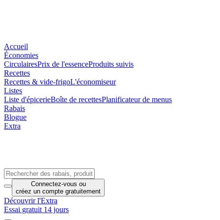
Accueil
Économies
Circulaires
Prix de l'essence
Produits suivis
Recettes
Recettes & vide-frigo
L'économiseur
Listes
Liste d'épicerie
Boîte de recettes
Planificateur de menus
Rabais
Blogue
Extra
Connectez-vous
ou
créez un compte
gratuitement
Découvrir l'Extra
Essai gratuit 14 jours