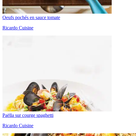
Oeufs pochés en sauce tomate
Ricardo Cuisine
Paëlla sur courge spaghetti
Ricardo Cuisine