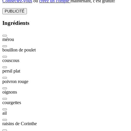
Connectez-vous
ou
créez un compte
maintenant, c'est gratuit!
PUBLICITÉ
Ingrédients
mérou
bouillon de poulet
couscous
persil plat
poivron rouge
oignons
courgettes
ail
raisins de Corinthe