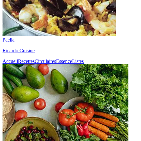
Paella
Ricardo Cuisine
Accueil
Recettes
Circulaires
Essence
Listes