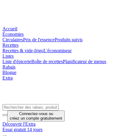
Accueil
Économies
Circulaires
Prix de l'essence
Produits suivis
Recettes
Recettes & vide-frigo
L'économiseur
Listes
Liste d'épicerie
Boîte de recettes
Planificateur de menus
Rabais
Blogue
Extra
Connectez-vous
ou
créez un compte
gratuitement
Découvrir l'Extra
Essai gratuit 14 jours