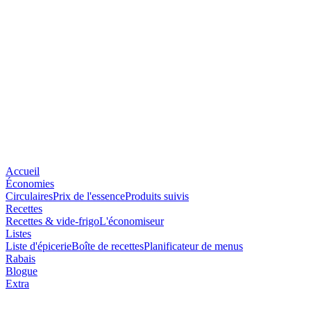
Accueil
Économies
Circulaires
Prix de l'essence
Produits suivis
Recettes
Recettes & vide-frigo
L'économiseur
Listes
Liste d'épicerie
Boîte de recettes
Planificateur de menus
Rabais
Blogue
Extra