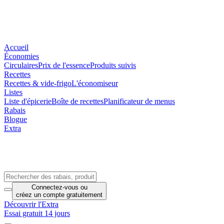
Accueil
Économies
Circulaires
Prix de l'essence
Produits suivis
Recettes
Recettes & vide-frigo
L'économiseur
Listes
Liste d'épicerie
Boîte de recettes
Planificateur de menus
Rabais
Blogue
Extra
Connectez-vous
ou
créez un compte
gratuitement
Découvrir l'Extra
Essai gratuit 14 jours