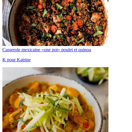
Casserole mexicaine «one pot» poulet et quinoa
K pour Katrine