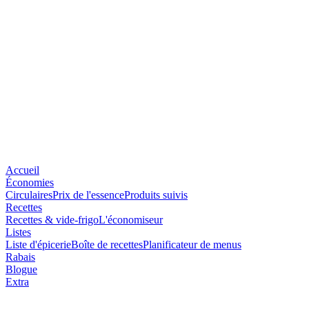
Accueil
Économies
Circulaires
Prix de l'essence
Produits suivis
Recettes
Recettes & vide-frigo
L'économiseur
Listes
Liste d'épicerie
Boîte de recettes
Planificateur de menus
Rabais
Blogue
Extra