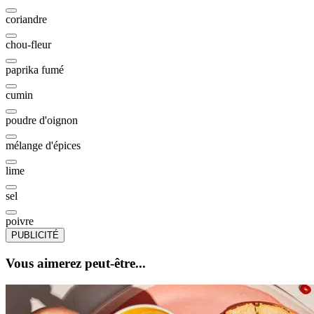
coriandre
chou-fleur
paprika fumé
cumin
poudre d'oignon
mélange d'épices
lime
sel
poivre
PUBLICITÉ
Vous aimerez peut-être...