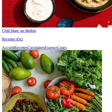
Chili blanc au dindon
Recettes d'ici
Accueil
Recettes
Circulaires
Essence
Listes