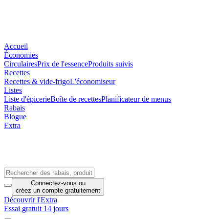
Accueil
Économies
Circulaires
Prix de l'essence
Produits suivis
Recettes
Recettes & vide-frigo
L'économiseur
Listes
Liste d'épicerie
Boîte de recettes
Planificateur de menus
Rabais
Blogue
Extra
Connectez-vous
ou
créez un compte
gratuitement
Découvrir l'Extra
Essai gratuit 14 jours