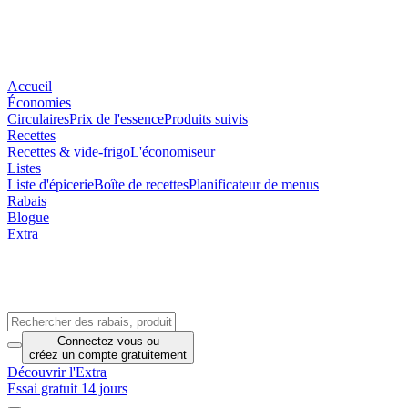
Accueil
Économies
Circulaires
Prix de l'essence
Produits suivis
Recettes
Recettes & vide-frigo
L'économiseur
Listes
Liste d'épicerie
Boîte de recettes
Planificateur de menus
Rabais
Blogue
Extra
Connectez-vous
ou
créez un compte
gratuitement
Découvrir l'Extra
Essai gratuit 14 jours