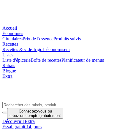
Accueil
Économies
Circulaires
Prix de l'essence
Produits suivis
Recettes
Recettes & vide-frigo
L'économiseur
Listes
Liste d'épicerie
Boîte de recettes
Planificateur de menus
Rabais
Blogue
Extra
Connectez-vous
ou
créez un compte
gratuitement
Découvrir l'Extra
Essai gratuit 14 jours