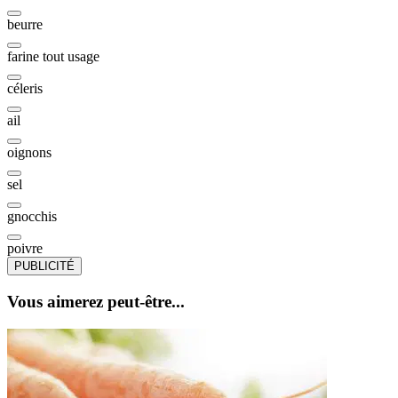
beurre
farine tout usage
céleris
ail
oignons
sel
gnocchis
poivre
PUBLICITÉ
Vous aimerez peut-être...