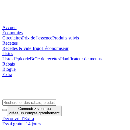
Accueil
Économies
Circulaires
Prix de l'essence
Produits suivis
Recettes
Recettes & vide-frigo
L'économiseur
Listes
Liste d'épicerie
Boîte de recettes
Planificateur de menus
Rabais
Blogue
Extra
Connectez-vous
ou
créez un compte
gratuitement
Découvrir l'Extra
Essai gratuit 14 jours