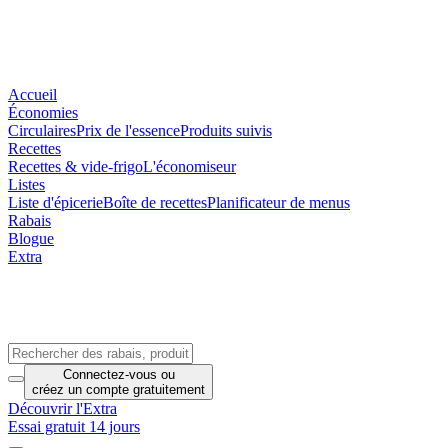
Accueil
Économies
Circulaires
Prix de l'essence
Produits suivis
Recettes
Recettes & vide-frigo
L'économiseur
Listes
Liste d'épicerie
Boîte de recettes
Planificateur de menus
Rabais
Blogue
Extra
Connectez-vous
ou
créez un compte
gratuitement
Découvrir l'Extra
Essai gratuit 14 jours