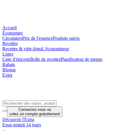
Accueil
Économies
Circulaires
Prix de l'essence
Produits suivis
Recettes
Recettes & vide-frigo
L'économiseur
Listes
Liste d'épicerie
Boîte de recettes
Planificateur de menus
Rabais
Blogue
Extra
Connectez-vous
ou
créez un compte
gratuitement
Découvrir l'Extra
Essai gratuit 14 jours