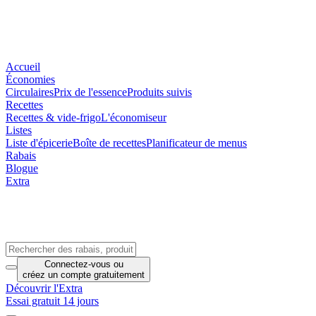
Accueil
Économies
Circulaires
Prix de l'essence
Produits suivis
Recettes
Recettes & vide-frigo
L'économiseur
Listes
Liste d'épicerie
Boîte de recettes
Planificateur de menus
Rabais
Blogue
Extra
Connectez-vous
ou
créez un compte
gratuitement
Découvrir l'Extra
Essai gratuit 14 jours