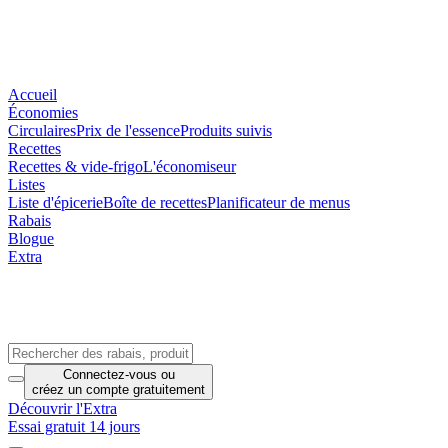
Accueil
Économies
Circulaires
Prix de l'essence
Produits suivis
Recettes
Recettes & vide-frigo
L'économiseur
Listes
Liste d'épicerie
Boîte de recettes
Planificateur de menus
Rabais
Blogue
Extra
Connectez-vous
ou
créez un compte
gratuitement
Découvrir l'Extra
Essai gratuit 14 jours