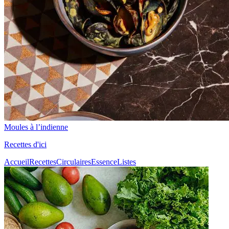
Moules à l’indienne
Recettes d'ici
Accueil
Recettes
Circulaires
Essence
Listes