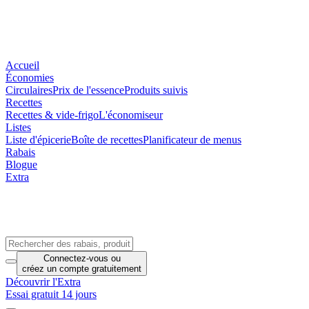
Accueil
Économies
Circulaires
Prix de l'essence
Produits suivis
Recettes
Recettes & vide-frigo
L'économiseur
Listes
Liste d'épicerie
Boîte de recettes
Planificateur de menus
Rabais
Blogue
Extra
Connectez-vous
ou
créez un compte
gratuitement
Découvrir l'Extra
Essai gratuit 14 jours