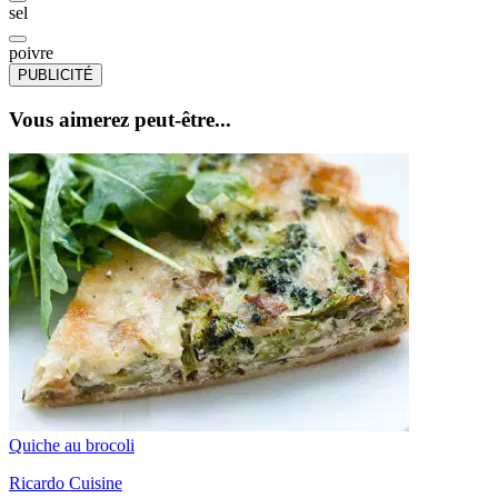
sel
poivre
PUBLICITÉ
Vous aimerez peut-être...
Quiche au brocoli
Ricardo Cuisine