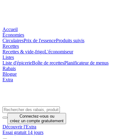
Accueil
Économies
Circulaires
Prix de l'essence
Produits suivis
Recettes
Recettes & vide-frigo
L'économiseur
Listes
Liste d'épicerie
Boîte de recettes
Planificateur de menus
Rabais
Blogue
Extra
Connectez-vous
ou
créez un compte
gratuitement
Découvrir l'Extra
Essai gratuit 14 jours