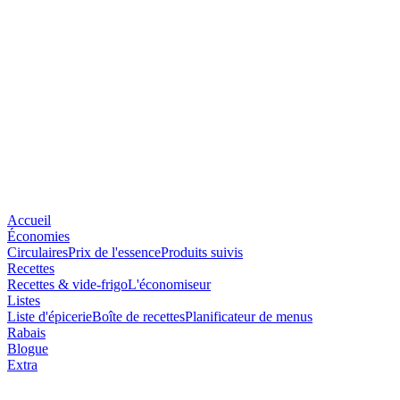
Accueil
Économies
Circulaires
Prix de l'essence
Produits suivis
Recettes
Recettes & vide-frigo
L'économiseur
Listes
Liste d'épicerie
Boîte de recettes
Planificateur de menus
Rabais
Blogue
Extra