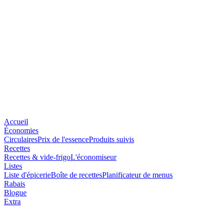
Accueil
Économies
Circulaires
Prix de l'essence
Produits suivis
Recettes
Recettes & vide-frigo
L'économiseur
Listes
Liste d'épicerie
Boîte de recettes
Planificateur de menus
Rabais
Blogue
Extra