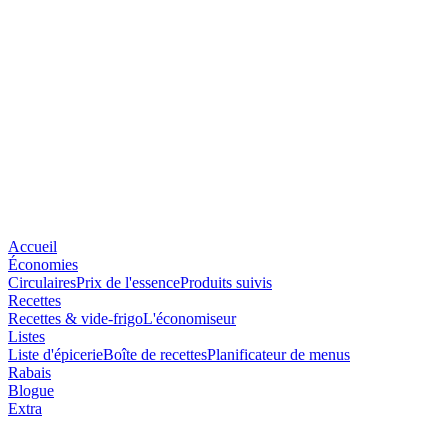
Accueil
Économies
Circulaires
Prix de l'essence
Produits suivis
Recettes
Recettes & vide-frigo
L'économiseur
Listes
Liste d'épicerie
Boîte de recettes
Planificateur de menus
Rabais
Blogue
Extra