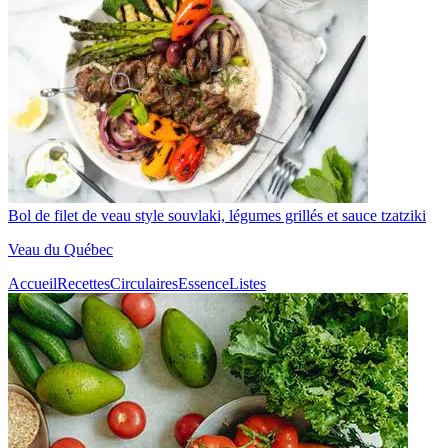
Bol de filet de veau style souvlaki, légumes grillés et sauce tzatziki
Veau du Québec
Accueil
Recettes
Circulaires
Essence
Listes