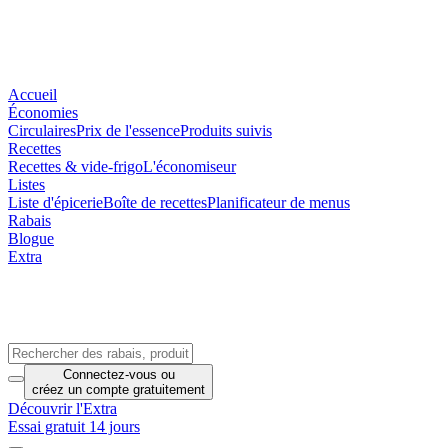
Accueil
Économies
Circulaires
Prix de l'essence
Produits suivis
Recettes
Recettes & vide-frigo
L'économiseur
Listes
Liste d'épicerie
Boîte de recettes
Planificateur de menus
Rabais
Blogue
Extra
Connectez-vous
ou
créez un compte
gratuitement
Découvrir l'Extra
Essai gratuit 14 jours