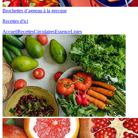
Brochettes d’agneau à la grecque
Recettes d'ici
Accueil
Recettes
Circulaires
Essence
Listes