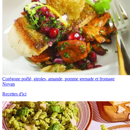
Corégone poêlé, giroles, amande, pomme grenade et fromage
Noyan
Recettes d'ici