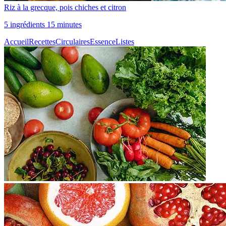
Riz à la grecque, pois chiches et citron
5 ingrédients 15 minutes
Accueil
Recettes
Circulaires
Essence
Listes