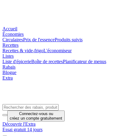
Accueil
Économies
Circulaires
Prix de l'essence
Produits suivis
Recettes
Recettes & vide-frigo
L'économiseur
Listes
Liste d'épicerie
Boîte de recettes
Planificateur de menus
Rabais
Blogue
Extra
Connectez-vous
ou
créez un compte
gratuitement
Découvrir l'Extra
Essai gratuit 14 jours