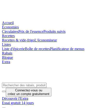
Accueil
Économies
Circulaires
Prix de l'essence
Produits suivis
Recettes
Recettes & vide-frigo
L'économiseur
Listes
Liste d'épicerie
Boîte de recettes
Planificateur de menus
Rabais
Blogue
Extra
Connectez-vous
ou
créez un compte
gratuitement
Découvrir l'Extra
Essai gratuit 14 jours