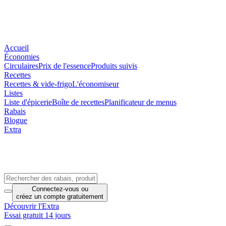
Accueil
Économies
Circulaires
Prix de l'essence
Produits suivis
Recettes
Recettes & vide-frigo
L'économiseur
Listes
Liste d'épicerie
Boîte de recettes
Planificateur de menus
Rabais
Blogue
Extra
Connectez-vous
ou
créez un compte
gratuitement
Découvrir l'Extra
Essai gratuit 14 jours