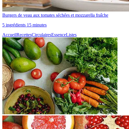
Burgers de veau aux tomates séchées et mozzarella fraîche
5 ingrédients 15 minutes
Accueil
Recettes
Circulaires
Essence
Listes