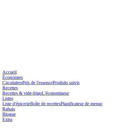
Accueil
Économies
Circulaires
Prix de l'essence
Produits suivis
Recettes
Recettes & vide-frigo
L'économiseur
Listes
Liste d'épicerie
Boîte de recettes
Planificateur de menus
Rabais
Blogue
Extra