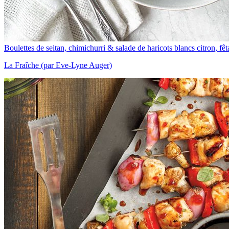
Boulettes de seitan, chimichurri & salade de haricots blancs citron, fêt
La Fraîche (par Eve-Lyne Auger)