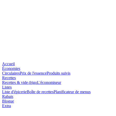
Accueil
Économies
Circulaires
Prix de l'essence
Produits suivis
Recettes
Recettes & vide-frigo
L'économiseur
Listes
Liste d'épicerie
Boîte de recettes
Planificateur de menus
Rabais
Blogue
Extra