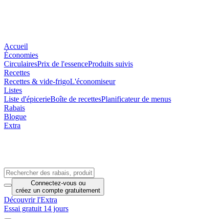
Accueil
Économies
Circulaires
Prix de l'essence
Produits suivis
Recettes
Recettes & vide-frigo
L'économiseur
Listes
Liste d'épicerie
Boîte de recettes
Planificateur de menus
Rabais
Blogue
Extra
Connectez-vous
ou
créez un compte
gratuitement
Découvrir l'Extra
Essai gratuit 14 jours