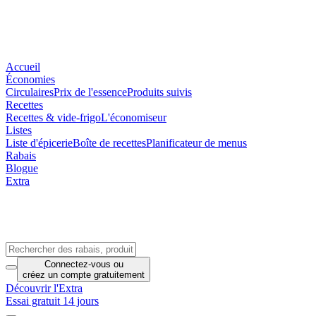
Accueil
Économies
Circulaires
Prix de l'essence
Produits suivis
Recettes
Recettes & vide-frigo
L'économiseur
Listes
Liste d'épicerie
Boîte de recettes
Planificateur de menus
Rabais
Blogue
Extra
Connectez-vous
ou
créez un compte
gratuitement
Découvrir l'Extra
Essai gratuit 14 jours