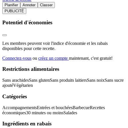
Planifier
Annoter
Classer
PUBLICITÉ
Potentiel d'économies
Les membres peuvent voir l'indice d'économie et les rabais
disponibles pour cette recette.
Connectez-vous
ou
créez un compte
maintenant, c'est gratuit!
Restrictions alimentaires
Sans arachides
Sans gluten
Sans produits laitiers
Sans noix
Sans sucre
ajouté
Végétarien
Catégories
Accompagnements
Entrées et bouchées
Barbecue
Recettes
économiques
30 minutes ou moins
Salades
Ingrédients en rabais