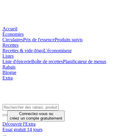
Accueil
Économies
Circulaires
Prix de l'essence
Produits suivis
Recettes
Recettes & vide-frigo
L'économiseur
Listes
Liste d'épicerie
Boîte de recettes
Planificateur de menus
Rabais
Blogue
Extra
Connectez-vous
ou
créez un compte
gratuitement
Découvrir l'Extra
Essai gratuit 14 jours