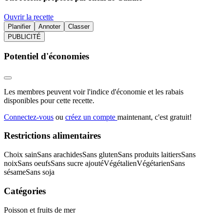
Ouvrir la recette
Planifier
Annoter
Classer
PUBLICITÉ
Potentiel d'économies
Les membres peuvent voir l'indice d'économie et les rabais
disponibles pour cette recette.
Connectez-vous
ou
créez un compte
maintenant, c'est gratuit!
Restrictions alimentaires
Choix sain
Sans arachides
Sans gluten
Sans produits laitiers
Sans
noix
Sans oeufs
Sans sucre ajouté
Végétalien
Végétarien
Sans
sésame
Sans soja
Catégories
Poisson et fruits de mer