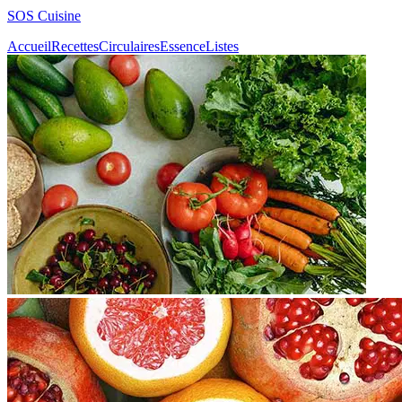
SOS Cuisine
Accueil
Recettes
Circulaires
Essence
Listes