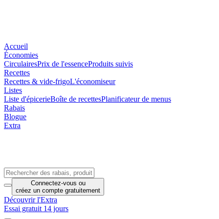
Accueil
Économies
Circulaires
Prix de l'essence
Produits suivis
Recettes
Recettes & vide-frigo
L'économiseur
Listes
Liste d'épicerie
Boîte de recettes
Planificateur de menus
Rabais
Blogue
Extra
Connectez-vous
ou
créez un compte
gratuitement
Découvrir l'Extra
Essai gratuit 14 jours