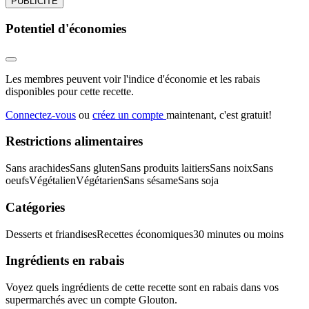
PUBLICITÉ
Potentiel d'économies
Les membres peuvent voir l'indice d'économie et les rabais
disponibles pour cette recette.
Connectez-vous
ou
créez un compte
maintenant, c'est gratuit!
Restrictions alimentaires
Sans arachides
Sans gluten
Sans produits laitiers
Sans noix
Sans
oeufs
Végétalien
Végétarien
Sans sésame
Sans soja
Catégories
Desserts et friandises
Recettes économiques
30 minutes ou moins
Ingrédients en rabais
Voyez quels ingrédients de cette recette sont en rabais dans vos
supermarchés avec un compte Glouton.