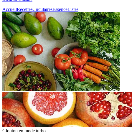
Accueil
Recettes
Circulaires
Essence
Listes
Glouton
en mode turbo