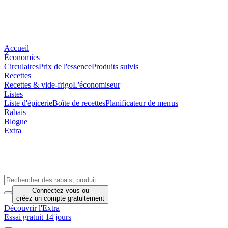
Accueil
Économies
Circulaires
Prix de l'essence
Produits suivis
Recettes
Recettes & vide-frigo
L'économiseur
Listes
Liste d'épicerie
Boîte de recettes
Planificateur de menus
Rabais
Blogue
Extra
Connectez-vous
ou
créez un compte
gratuitement
Découvrir l'Extra
Essai gratuit 14 jours