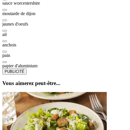
sauce worcestershire
moutarde de dijon
jaunes d'oeufs
ail
anchois
pain
papier d'aluminium
PUBLICITÉ
Vous aimerez peut-être...