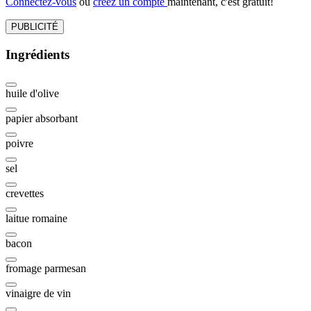
Connectez-vous
ou
créez un compte
maintenant, c'est gratuit!
PUBLICITÉ
Ingrédients
huile d'olive
papier absorbant
poivre
sel
crevettes
laitue romaine
bacon
fromage parmesan
vinaigre de vin