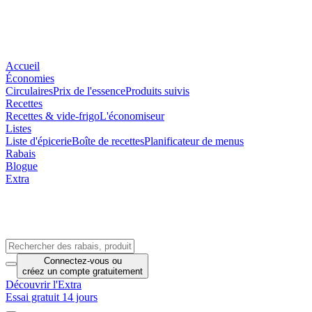
Accueil
Économies
Circulaires
Prix de l'essence
Produits suivis
Recettes
Recettes & vide-frigo
L'économiseur
Listes
Liste d'épicerie
Boîte de recettes
Planificateur de menus
Rabais
Blogue
Extra
Connectez-vous
ou
créez un compte
gratuitement
Découvrir l'Extra
Essai gratuit 14 jours