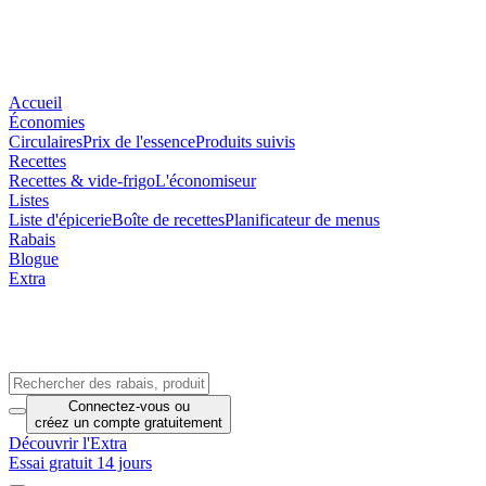
Accueil
Économies
Circulaires
Prix de l'essence
Produits suivis
Recettes
Recettes & vide-frigo
L'économiseur
Listes
Liste d'épicerie
Boîte de recettes
Planificateur de menus
Rabais
Blogue
Extra
Connectez-vous
ou
créez un compte
gratuitement
Découvrir l'Extra
Essai gratuit 14 jours