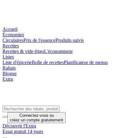
Accueil
Économies
Circulaires
Prix de l'essence
Produits suivis
Recettes
Recettes & vide-frigo
L'économiseur
Listes
Liste d'épicerie
Boîte de recettes
Planificateur de menus
Rabais
Blogue
Extra
Connectez-vous
ou
créez un compte
gratuitement
Découvrir l'Extra
Essai gratuit 14 jours