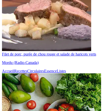
Filet de porc, purée de chou rouge et salade de haricots verts
Mordu (Radio-Canada)
Accueil
Recettes
Circulaires
Essence
Listes