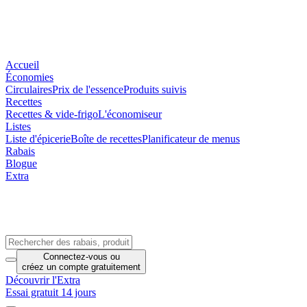
Accueil
Économies
Circulaires
Prix de l'essence
Produits suivis
Recettes
Recettes & vide-frigo
L'économiseur
Listes
Liste d'épicerie
Boîte de recettes
Planificateur de menus
Rabais
Blogue
Extra
Connectez-vous
ou
créez un compte
gratuitement
Découvrir l'Extra
Essai gratuit 14 jours