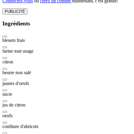
Connectez-vous
ou
créez un compte
maintenant, c'est gratuit!
PUBLICITÉ
Ingrédients
bleuets frais
farine tout usage
citron
beurre non salé
jaunes d'oeufs
sucre
jus de citron
oeufs
confiture d'abricots