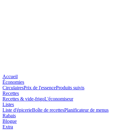
Accueil
Économies
Circulaires
Prix de l'essence
Produits suivis
Recettes
Recettes & vide-frigo
L'économiseur
Listes
Liste d'épicerie
Boîte de recettes
Planificateur de menus
Rabais
Blogue
Extra