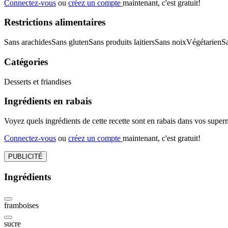
Connectez-vous
ou
créez un compte
maintenant, c'est gratuit!
Restrictions alimentaires
Sans arachides
Sans gluten
Sans produits laitiers
Sans noix
Végétarien
S
Catégories
Desserts et friandises
Ingrédients en rabais
Voyez quels ingrédients de cette recette sont en rabais dans vos sup
Connectez-vous
ou
créez un compte
maintenant, c'est gratuit!
PUBLICITÉ
Ingrédients
framboises
sucre