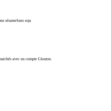
ans sésame
Sans soja
ermarchés avec un compte Glouton.